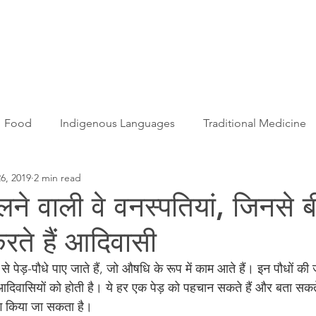
Articles
More...
Food
Indigenous Languages
Traditional Medicine
6, 2019
2 min read
Adivasi women
Adivasi writers
Women
Games
िलने वाली वे वनस्पतियां, जिनसे ब
ते हैं आदिवासी
s
Folklore
Tribal History
Festivals
Landscap
बहुत से पेड़-पौधे पाए जाते हैं, जो औषधि के रूप में काम आते हैं। इन पौधों 
ाले आदिवासियों को होती है। ये हर एक पेड़ को पहचान सकते हैं और बता सकते
ation
Adivasi Heroes
ोग किया जा सकता है।