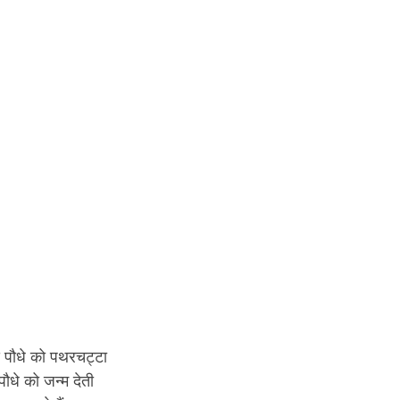
स पौधे को पथरचट्टा 
ौधे को जन्म देती 