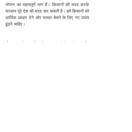
भोजन का महत्वपूर्ण भाग हैं। किसानों की मदद करके 
सरकार पूरे देश की मदद कर सकती है। हमें किसानों को 
आर्थिक आधार देने और फसल बेचने के लिए नए उपाय 
ढूंढने चाहिए।
नोट:
 यह लेख आदिवासी आवाज़ प्रोजेक्ट के अंतर्गत 
लिखा गया है, जिसमें ‘प्रयोग समाजसेवी संस्था’ और 
‘Misereor’ का सहयोग है।
यह लेख पहली बार 
यूथ की आवाज़
 पर प्रकाशित हुआ था
See All
Recent Posts