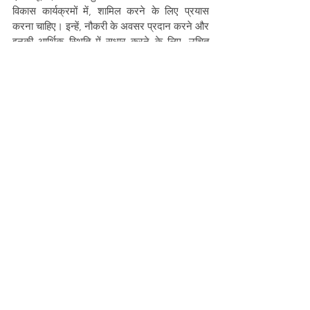
विकास कार्यक्रमों में, शामिल करने के लिए प्रयास 
करना चाहिए। इन्हें, नौकरी के अवसर प्रदान करने और 
इनकी आर्थिक स्थिति में सुधार करने के लिए, उचित 
विकास कार्यक्रमों का क्रियान्वयन करने की भी 
आवश्यकता है। समाज के लोगों को, इन लोगों का सहयोग 
करना चाहिए और इनकी समस्याओं का समाधान ढूंढने में 
मदद करने के लिए आगे आना चाहिए।
नोट: यह लेख Adivasi Awaaz प्रोजेक्ट के अंतर्गत 
लिखा गया है, जिसमें ‘प्रयोग समाजसेवी संस्था’ और 
‘Misereor’ का सहयोग है।
Adivasi Awaaz
Chhattisgarh
Misereor
village life
Veer Meravi
Education
Nat community
Others