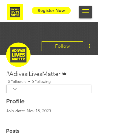
Register Now
More actions
Follow
Admin
#AdivasiLivesMatter
10 Followers
0 Following
Profile
Join date: Nov 18, 2020
Posts