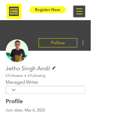
Register Now
More actions
Follow
Writer
Jetho Singh Andil
0 Followers
0 Following
Managed Writer
Profile
Join date: Mar 6, 2023