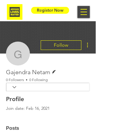
Register Now
More actions
Follow
Gajendra Netam
Writer
Gajendra Netam
0 Followers
0 Following
Profile
Join date: Feb 16, 2021
Posts