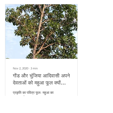
Nov 2, 2020
∙
3
min
गोंड और भुंजिया आदिवासी अपने
देवताओं को महुआ फूल क्यों
चढ़ाते हैं?
प्रकृति का पवित्र फूल- महुआ का
फूल धरती का प्रत्यक्ष कल्प वृक्ष-
महुआ का वृक्ष इस धरती का अमृत-
महुआ का फूल। गेंदा, गुलाब, चमेली
सब बहुत...