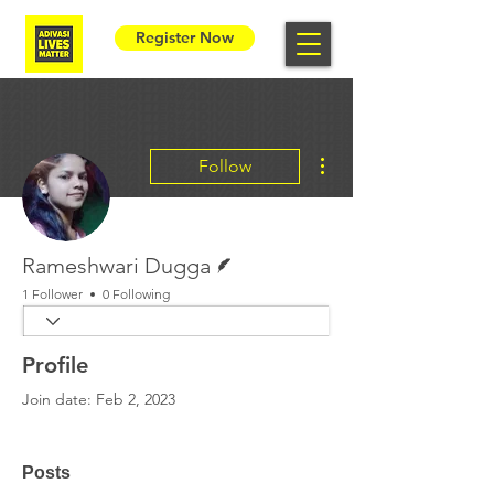
Register Now
More actions
Follow
Writer
Rameshwari Dugga
1 Follower
0 Following
Profile
Join date: Feb 2, 2023
Posts