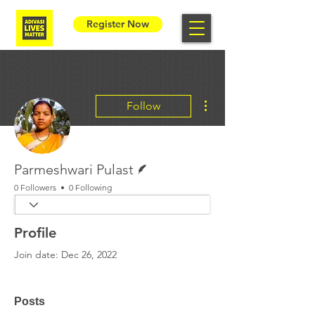
Register Now
More actions
Follow
Writer
Parmeshwari Pulast
0 Followers
0 Following
Profile
Join date: Dec 26, 2022
Posts