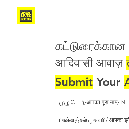
Adivasi Awaaz Training
கட்டுரைக்கா
आदिवासी आवाज़
Submit
Your
முழு பெயர்/आपका पूरा नाम/ N
மின்னஞ்சல் முகவரி/ आपका ईम