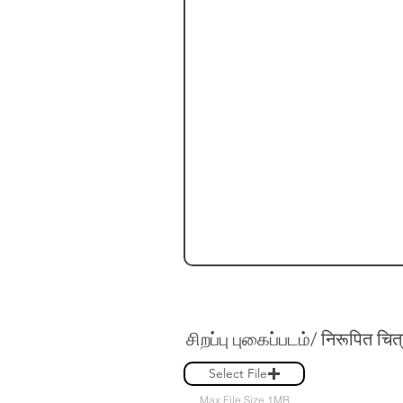
சிறப்பு புகைப்படம்/ निरूपित च
Select File
Max File Size 1MB