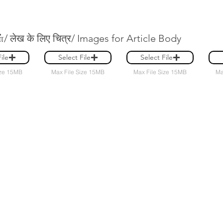
 लेख के लिए चित्र/ Images for Article Body
ile
Select File
Select File
ize 15MB
Max File Size 15MB
Max File Size 15MB
Ma