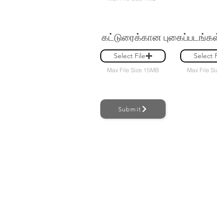
கட்டுரைக்கான புகைப்படங்கள்/
Select File
Select F
Max File Size 15MB
Max File S
Submit