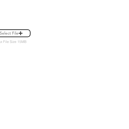
Select File
x File Size 15MB