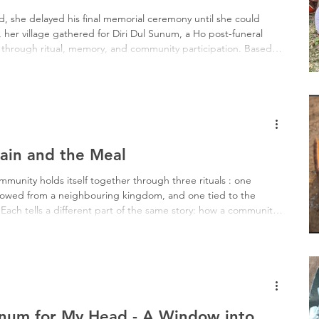
Tribal History
Festivals
Landscape
Tribal R
, she delayed his final memorial ceremony until she could
, her village gathered for Diri Dul Sunum, a Ho post-funeral
through ritual, memory, and community participation. Based
asi Heroes
this article explores how the Ho understand death as a
stors, preserved through land, memorial stones, and collective
ain and the Meal
ommunity holds itself together through three rituals : one
rowed from a neighbouring kingdom, and one tied to the
ch tells a different part of the same story: how a community
sorb, and what to slowly let go.
num for My Head - A Window into