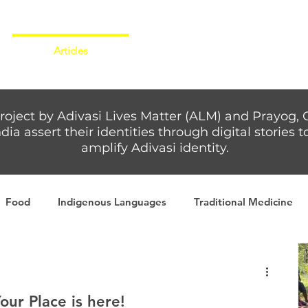
Articles
More...
roject by Adivasi Lives Matter (ALM) and Prayog, 
dia assert their identities through digital stories
amplify Adivasi identity.
Food
Indigenous Languages
Traditional Medicine
Adivasi writers
Women
Games
Tribal Warrio
our Place is here!