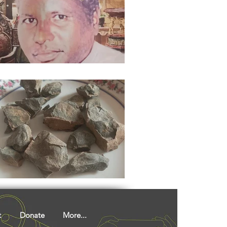
t
Donate
More...