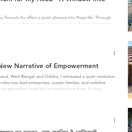
 Temsula Ao offers a quiet glimpse into Naga life. Through
explores conflict, memory, humour, and resilience. Her writing
remaining accessible, making the book both engaging and
A New Narrative of Empowerment
rkhand, West Bengal, and Odisha, I witnessed a quiet revolution.
oles now lead enterprises, sustain families, and redefine
n escaping their roots but in transforming them. In their
, I saw a powerful reminder that empowerment often grows in