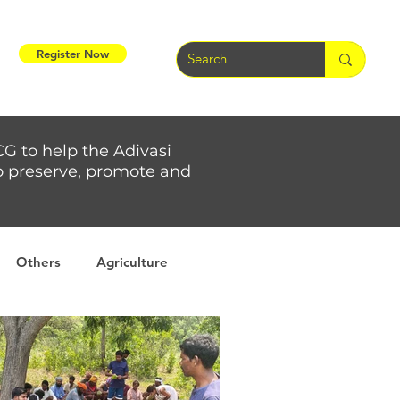
Register Now
CG to help the Adivasi
 to preserve, promote and
Others
Agriculture
rs
Weather