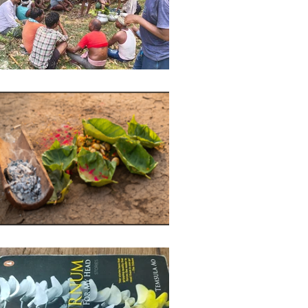
ights
Literature