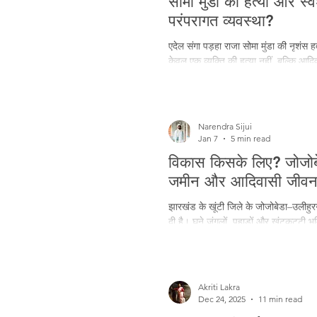
सोमा मुंडा की हत्या और स्
परंपरागत व्यवस्था?
एदेल संगा पड़हा राजा सोमा मुंडा की नृशंस
केवल एक व्यक्ति की हत्या नहीं, बल्कि आद
मानी जा रही है। सोमा मुंडा शिक्षा, सामा
भविष्य, सुरक्षा और अस्तित्व को लेकर चिंत
Narendra Sijui
Jan 7
5 min read
विकास किसके लिए? जोजोबेडा
जमीन और आदिवासी जीवन
झारखंड के खूंटी जिले के जोजोबेडा–उलीहुरगं क
दी है। घने जंगलों, पहाड़ों और खुंटकट्टी भूम
परियोजना के दायरे में हैं, जहाँ लोग विस
ग्रामसभाओं के माध्यम से संगठित होकर अपने अ
Akriti Lakra
Dec 24, 2025
11 min read