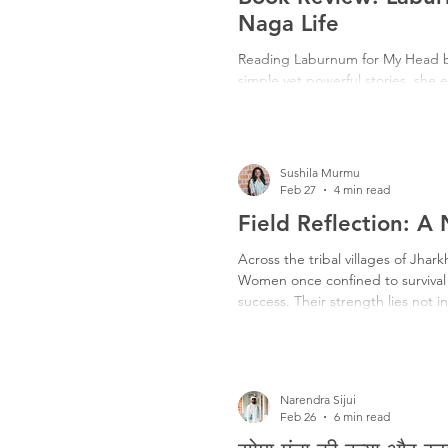
Naga Life
Reading Laburnum for My Head by
simple yet powerful stories, she 
brings out deep emotions while 
meaningful for readers.
Sushila Murmu
Feb 27
4 min read
Field Reflection: 
Across the tribal villages of Jha
Women once confined to survival r
success. Their strength lies not i
confidence, resilience, and hope
the most unexpected places.
Narendra Sijui
Feb 26
6 min read