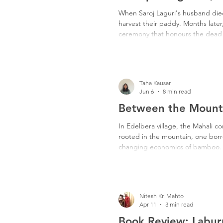
Freedom Fighters
Folklore
When Saroj Laguri's husband died
harvest their paddy. Months later
ceremony that honours the dead 
Media
Education
Adiv
on fieldwork in West Singhbhum, 
continuing relationship with ance
remembrance.
Taha Kausar
Jun 6
8 min read
Between the Mount
In Edelbera village, the Mahali c
rooted in the mountain, one bor
changing economics of bamboo. Ea
decides what to keep, what to ab
Nitesh Kr. Mahto
Apr 11
3 min read
Book Review: Labur