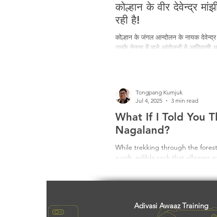
कोल्हान के वीर देवेन्द्र 
रही है!
कोल्हान के जंगल आन्दोलन के नायक देवेन्द्
उनके नेतृत्व में चले आंदोलनों ने आदिवास
एक व्यक्ति को नहीं, बल्कि उस आंदोलन की
Tongpang Kumjuk
Jul 4, 2025
3 min read
What If I Told You T
Nagaland?
While trekking through the fore
a soft, edible rock that villagers 
Rocks? Edible? But Longping has 
pregnant women and now nearly f
mineral content hint at a lost pr
Adivasi Awaaz Training