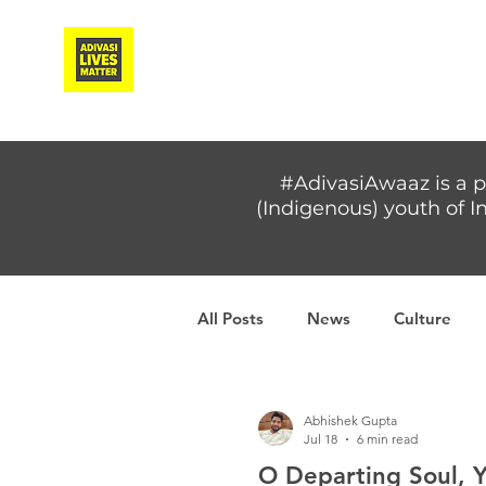
Adivasi Awaaz Training
#AdivasiAwaaz is a p
(Indigenous) youth of In
All Posts
News
Culture
Covid-19
Adivasi women
Abhishek Gupta
Jul 18
6 min read
O Departing Soul, Y