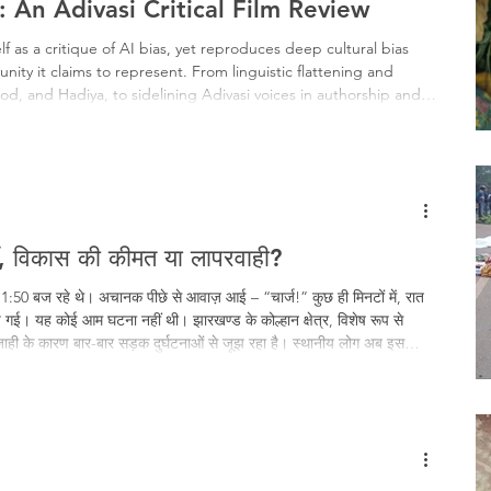
 An Adivasi Critical Film Review
f as a critique of AI bias, yet reproduces deep cultural bias
ity it claims to represent. From linguistic flattening and
od, and Hadiya, to sidelining Adivasi voices in authorship and
s while erasing lived realities. Beautifully shot but ethically
wer appropriates Indigenous worlds without accountability or
एँ, विकास की कीमत या लापरवाही?
1:50 बज रहे थे। अचानक पीछे से आवाज़ आई – “चार्ज!” कुछ ही मिनटों में, रात
ई। यह कोई आम घटना नहीं थी। झारखण्ड के कोल्हान क्षेत्र, विशेष रूप से
जाही के कारण बार-बार सड़क दुर्घटनाओं से जूझ रहा है। स्थानीय लोग अब इस
िरोध में सैकड़ों लोगों ने झारखंड सरकार के परिवहन मंत्री और चाईबासा के विधायक