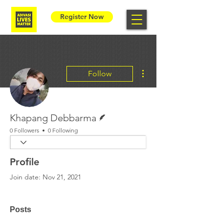
Register Now
More actions
Follow
Writer
Khapang Debbarma
0 Followers
0 Following
Profile
Join date: Nov 21, 2021
Posts