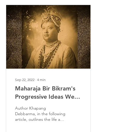
Sep 22, 2022
∙
4
min
Maharaja Bir Bikram's
Progressive Ideas Were
The Basis Of Modern
Author Khapang
Tripura
Debbarma, in the following
article, outlines the life and
achievements of Maharaja
Bir Bikram Kishore Manikya