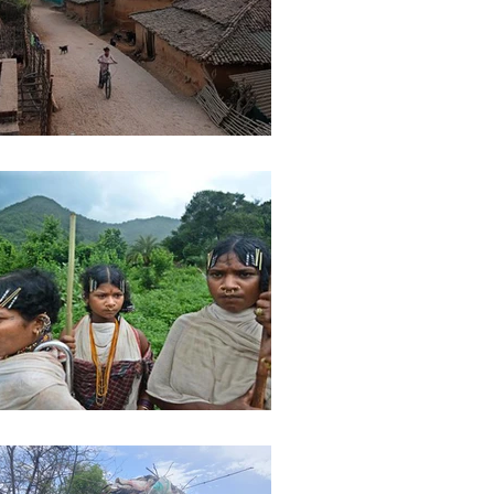
ights
Literature