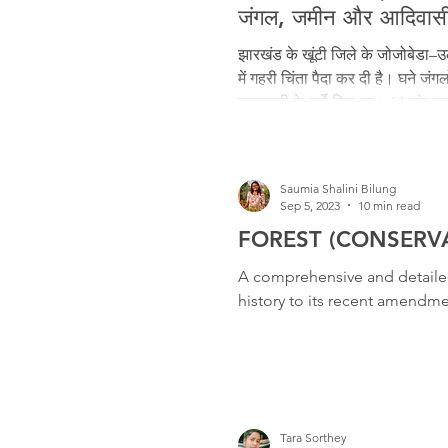
Freedom Fighters
Folklore
जंगल, जमीन और आदिवास
झारखंड के खूंटी जिले के जोजोबेडा–उलीह
में गहरी चिंता पैदा कर दी है। घने जंगलो
Media
Education
Adiv
जानकारी के सर्वे किए गए। 14 गांव इस
आजीविका के संकट की आशंका जता रहे 
अधिकारों की रक्षा की तैयारी में हैं।
Saumia Shalini Bilung
Sep 5, 2023
10 min read
FOREST (CONSERVA
A comprehensive and detailed
history to its recent amendme
Tara Sorthey