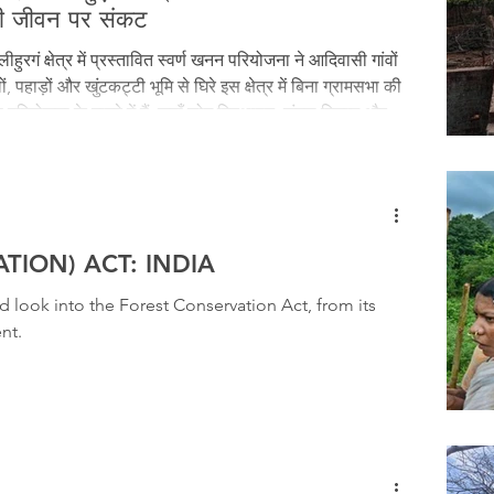
Tribal History
Festivals
Landscape
Tribal R
ी जीवन पर संकट
ुरगं क्षेत्र में प्रस्तावित स्वर्ण खनन परियोजना ने आदिवासी गांवों
ं, पहाड़ों और खुंटकट्टी भूमि से घिरे इस क्षेत्र में बिना ग्रामसभा की
asi Heroes
 परियोजना के दायरे में हैं, जहाँ लोग विस्थापन, जंगल विनाश और
हैं। ग्रामीण ग्रामसभाओं के माध्यम से संगठित होकर अपने
TION) ACT: INDIA
 look into the Forest Conservation Act, from its
nt.