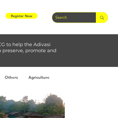
Register Now
CG to help the Adivasi
 to preserve, promote and
Others
Agriculture
rs
Weather