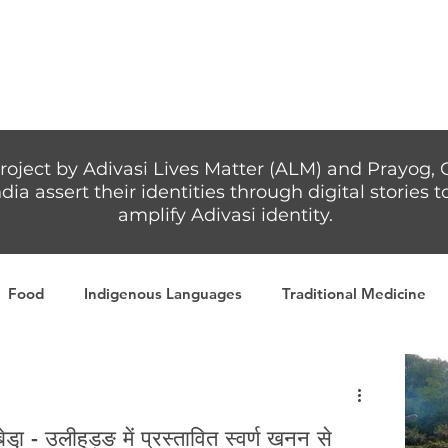
Articles
More...
roject by Adivasi Lives Matter (ALM) and Prayog, 
dia assert their identities through digital stories
amplify Adivasi identity.
Food
Indigenous Languages
Traditional Medicine
Adivasi writers
Women
Games
Tribal Warrio
़ - उलीहुड़ङ में प्रस्तावित स्वर्ण खनन से