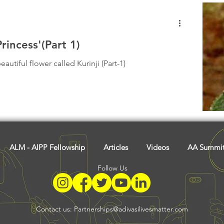
rincess'(Part 1)
eautiful flower called Kurinji (Part-1)
ALM - AIPP Fellowship
Articles
Videos
AA Summi
Follow Us
Contact us:
Partnerships@adivasilivesmatter.com