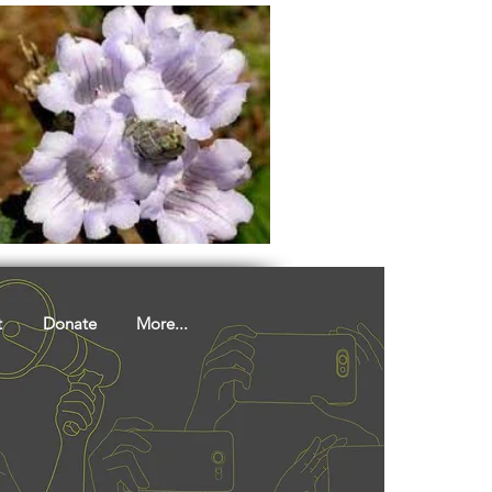
t
Donate
More...