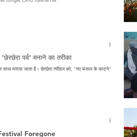
laiwi tongw. Omo haikhe nw
, 'छेरछेरा पर्व' मनाने का तरीका
्लास के साथ मनाया जाता है। छेरछेरा त्यौहार को, "नए फसल के काटने"
Festival Foregone