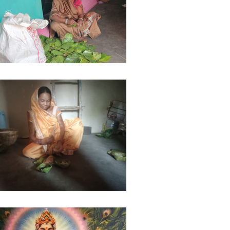
ights
Literature