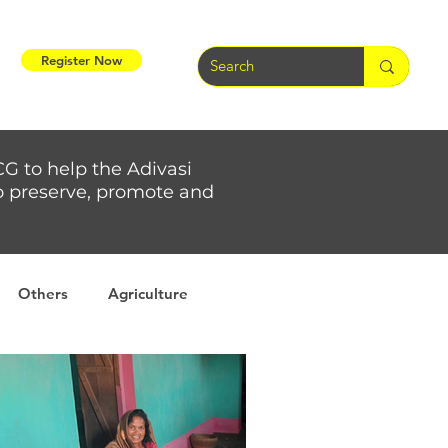
Register Now
CG to help the Adivasi
 to preserve, promote and
Others
Agriculture
rs
Weather