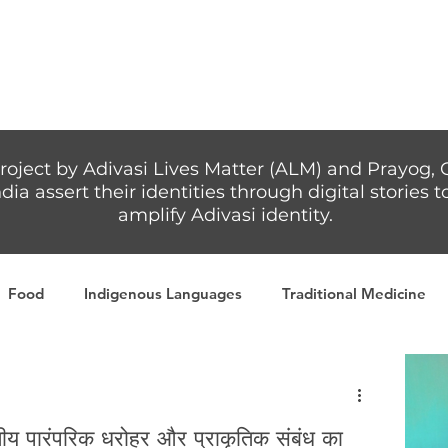
Articles
More...
roject by Adivasi Lives Matter (ALM) and Prayog, 
dia assert their identities through digital stories
amplify Adivasi identity.
Food
Indigenous Languages
Traditional Medicine
Adivasi writers
Women
Games
Tribal Warrio
तीय पारंपरिक धरोहर और प्राकृतिक संबंध का