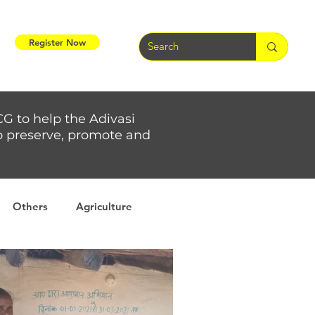
Register Now
CG to help the Adivasi
 to preserve, promote and
Others
Agriculture
rs
Weather