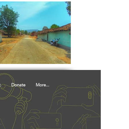
t
Donate
More...