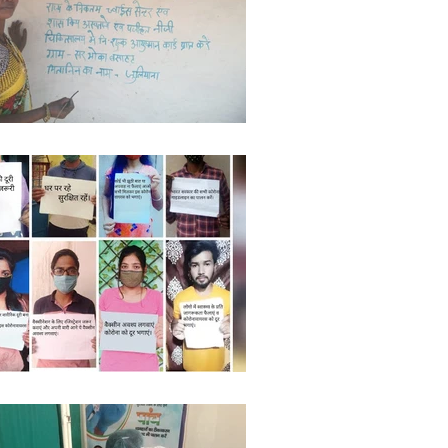
ights
Literature