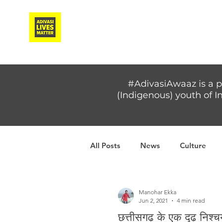
Adivasi Awaaz Training
#AdivasiAwaaz is a p
(Indigenous) youth of In
All Posts
News
Culture
Covid-19
Adivasi women
Manohar Ekka
Jun 2, 2021
4 min read
छत्तीसगढ़ के एक दृढ़ निश्चय