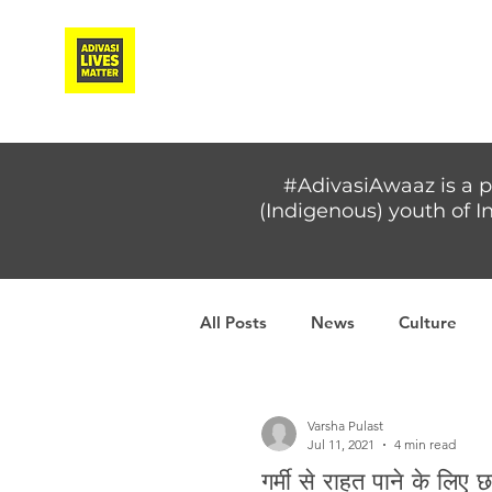
Adivasi Awaaz Training
#AdivasiAwaaz is a p
(Indigenous) youth of In
All Posts
News
Culture
Covid-19
Adivasi women
Varsha Pulast
Jul 11, 2021
4 min read
गर्मी से राहत पाने के लिए