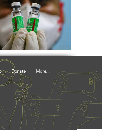
t
Donate
More...