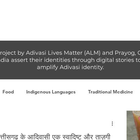
Articles
More...
roject by Adivasi Lives Matter (ALM) and Prayog, 
dia assert their identities through digital stories
amplify Adivasi identity.
Food
Indigenous Languages
Traditional Medicine
Adivasi writers
Women
Games
Tribal Warrio
 छत्तीसगढ़ के आदिवासी एक स्वादिष्ट और ताज़गी