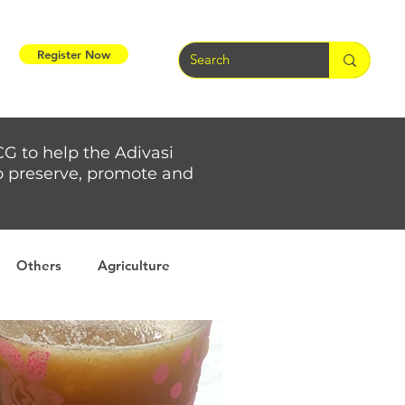
Register Now
CG to help the Adivasi
 to preserve, promote and
Others
Agriculture
rs
Weather