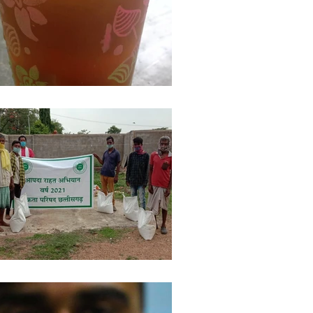
ights
Literature