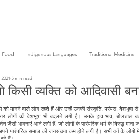
Articles
More...
Food
Indigenous Languages
Traditional Medicine
 2021
5 min read
Adivasi women
Adivasi writers
Women
Games
जो किसी व्यक्ति को आदिवासी बन
s
Folklore
Tribal History
Festivals
Landscap
धर्म को मानने वाले लोग रहते हैं और उन्हें उनकी संस्कृति, परंपरा, वेशभूषा स
र लोगों की वेशभूषा भी बदलने लगी है। उनके हाव-भाव, बोलचाल बदल
्तन जैसी भावनाएं आने लगी हैं, जो लोगों के पारंपरिक धर्म के विरुद्ध माना जा
ation
Adivasi Heroes
े अपने पारंपरिक समाज की जनसंख्या कम होने लगी है। सभी वर्ग के लोगों में
रहे हैं।