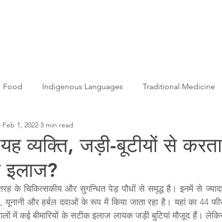
Articles
More...
Food
Indigenous Languages
Traditional Medicine
r
Feb 1, 2022
3 min read
Adivasi women
Adivasi writers
Women
Games
यह व्यक्ति, जड़ी-बूटीयों से करत
का इलाज?
s
Folklore
Tribal History
Festivals
Landscap
 तरह के चिकित्सकीय और सुगन्धित पेड़ पौधों से समृद्ध है। इनमें से ज्याद
वेद, यूनानी और हर्बल दवाओं के रूप में किया जाता रहा है। यहां का 44 फीस
ation
Adivasi Heroes
गलों में कई बीमारियों के सटीक इलाज लायक जड़ी बुटियां मौजूद हैं। लेकिन