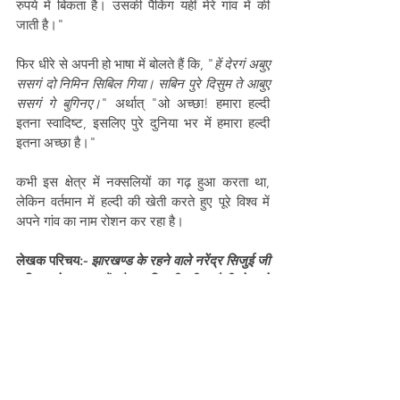
रुपये में बिकता है। उसकी पैकिंग यहीं मेरे गांव में की 
जाती है।"
फिर धीरे से अपनी हो भाषा में बोलते हैं कि, "
हें देरगं अबुए 
ससगं दो निमिन सिबिल गिया। सबिन पुरे दिसुम ते आबुए 
ससगं गे बुगिनए।
" अर्थात् "ओ अच्छा! हमारा हल्दी 
इतना स्वादिष्ट, इसलिए पुरे दुनिया भर में हमारा हल्दी 
इतना अच्छा है।"
कभी इस क्षेत्र में नक्सलियों का गढ़ हुआ करता था, 
लेकिन वर्तमान में हल्दी की खेती करते हुए पूरे विश्व में 
अपने गांव का नाम रोशन कर रहा है।
लेखक परिचय:- 
झारखण्ड के रहने वाले नरेंद्र सिजुई जी 
इतिहास के छात्र हैं और आदिवासी जीवनशैली से जुड़े 
विषयों पर प्रखरता से अपना मत रखते हैं।
Adivasi and Nature
Jharkhand
traditional knowledge
Saraikela Kharsawan
Turmeric
Haldi
News
Food