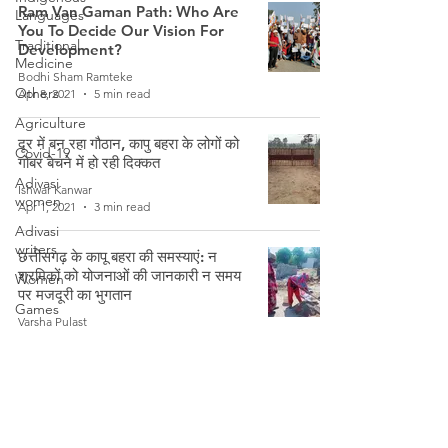
Ram Van Gaman Path: Who Are
Languages
You To Decide Our Vision For
Traditional
Development?
Medicine
Bodhi Sham Ramteke
Others
Apr 8, 2021
5 min read
Agriculture
दूर में बन रहा गौठान, कापु बहरा के लोगों को
Covid-19
गोबर बेचने में हो रही दिक्कत
Adivasi
Ishwar Kanwar
women
Apr 1, 2021
3 min read
Adivasi
writers
छत्तीसगढ़ के कापू बहरा की समस्याएं: न
श्रमिकों को योजनाओं की जानकारी न समय
Women
पर मजदूरी का भुगतान
Games
Varsha Pulast
Tribal
Mar 16, 2021
4 min read
Warriors
Weather
तालाबंदी के बीच छत्तीसगढ़ के गाँव में तेजी से
बड़ा जैविक खाद का उत्पादन
Freedom
Fighters
Varsha Pulast