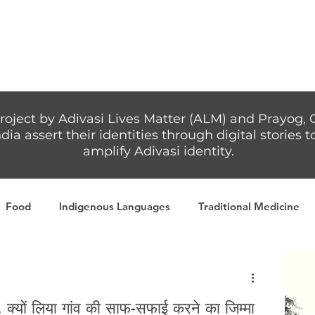
Articles
More...
roject by Adivasi Lives Matter (ALM) and Prayog, 
dia assert their identities through digital stories
amplify Adivasi identity.
Food
Indigenous Languages
Traditional Medicine
Adivasi writers
Women
Games
Tribal Warrio
, क्यों लिया गांव की साफ-सफाई करने का जिम्मा