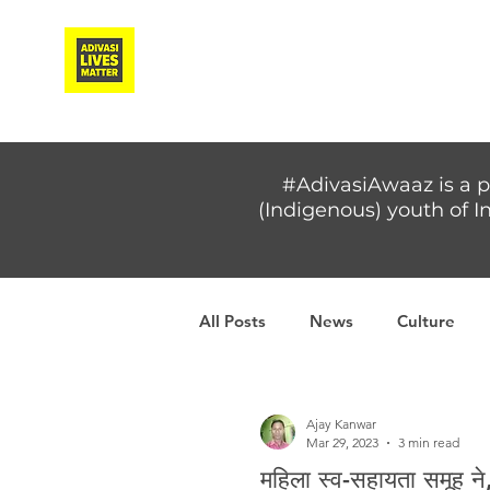
Adivasi Awaaz Training
#AdivasiAwaaz is a p
(Indigenous) youth of In
All Posts
News
Culture
Covid-19
Adivasi women
Ajay Kanwar
Mar 29, 2023
3 min read
महिला स्व-सहायता समूह ने