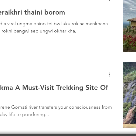
aikhri thaini borom
dia viral ungma baino tei bw luku rok saimankhana
 rokni bangwi sep ungwi okhar kha,
ma A Must-Visit Trekking Site Of
erene Gomati river transfers your consciousness from
day life to pondering...