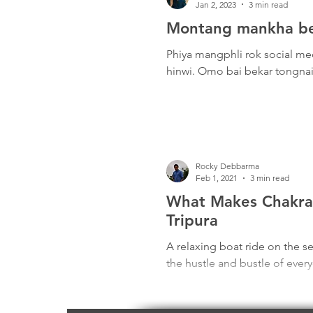
Jan 2, 2023
3 min read
Montang mankha ber
Phiya mangphli rok social me
hinwi. Omo bai bekar tongnai
Rocky Debbarma
Feb 1, 2021
3 min read
What Makes Chakrak
Tripura
A relaxing boat ride on the s
the hustle and bustle of every