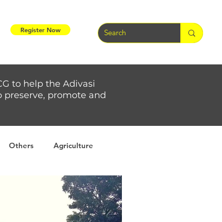
Register Now
CG to help the Adivasi
 to preserve, promote and
Others
Agriculture
rs
Weather