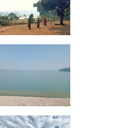
ights
Literature