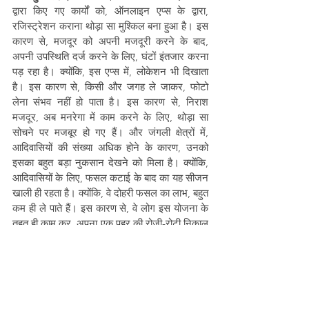
द्वारा किए गए कार्यों को, ऑनलाइन एप्स के द्वारा, 
रजिस्ट्रेशन कराना थोड़ा सा मुश्किल बना हुआ है। इस 
कारण से, मजदूर को अपनी मजदूरी करने के बाद, 
अपनी उपस्थिति दर्ज करने के लिए, घंटों इंतजार करना 
पड़ रहा है। क्योंकि, इस एप्स में, लोकेशन भी दिखाता 
है। इस कारण से, किसी और जगह ले जाकर, फोटो 
लेना संभव नहीं हो पाता है। इस कारण से, निराश 
मजदूर, अब मनरेगा में काम करने के लिए, थोड़ा सा 
सोचने पर मजबूर हो गए हैं। और जंगली क्षेत्रों में, 
आदिवासियों की संख्या अधिक होने के कारण, उनको 
इसका बहुत बड़ा नुकसान देखने को मिला है। क्योंकि, 
आदिवासियों के लिए, फसल कटाई के बाद का यह सीजन 
खाली ही रहता है। क्योंकि, वे दोहरी फसल का लाभ, बहुत 
कम ही ले पाते हैं। इस कारण से, वे लोग इस योजना के 
तहत ही काम कर, अपना एक पहर की रोजी-रोटी निकाल 
लेते थे। और वे दूसरी पहर में, वनोपज इकट्ठा करने में 
समय बिता देते थे। और इस योजना के ऑनलाइन होने 
के कारण से, ग्राम पंचायतों के सरपंच का कहना है कि, 
"हमने इसके ऊपर लिख कर दिया है। जल्द ही इसका, 
कोई ना कोई निराकरण किया जाएगा, और फिर से हम 