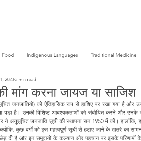
Articles
More...
Food
Indigenous Languages
Traditional Medicine
31, 2023
3 min read
Adivasi women
Adivasi writers
Women
Games
 की मांग करना जायज या साजिश
ुसूचित जनजातियों) को ऐतिहासिक रूप से हाशिए पर रखा गया है और उन्ह
s
Folklore
Tribal History
Festivals
Landscap
ना पड़ा है। उनकी विशिष्ट आवश्यकताओं को संबोधित करने और उनके 
र ने अनुसूचित जनजाति सूची की स्थापना सन 1950 में की। हालाँकि, हा
क्योंकि, कुछ वर्गों को इस महत्वपूर्ण सूची से हटाए जाने के खतरे का साम
ation
Adivasi Heroes
 छेड़ दी है और इन समुदायों के कल्याण और पहचान पर इसके परिणामों के 