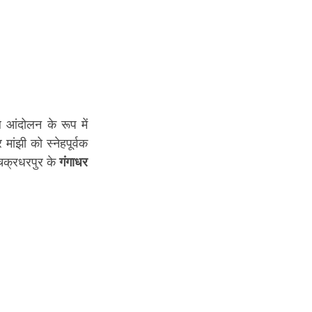
ंदोलन के रूप में 
प्रसिद्ध हुआ। धीरे-धीरे जनता देवेन्द्र मांझी को एक नेतृत्वकारी चेहरे के रूप में देखने लगी। देवेन्द्र मांझी को स्नेहपूर्वक 
क्रधरपुर के 
गंगाधर 