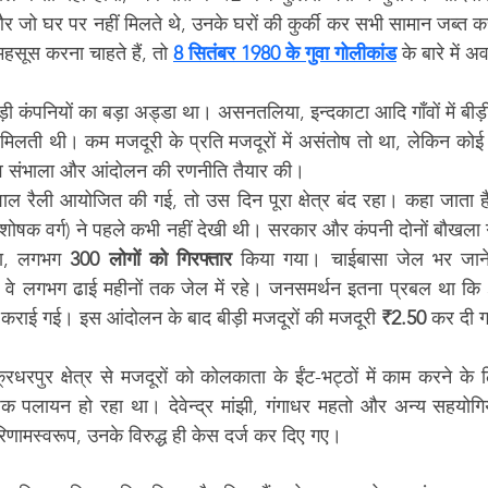
 जो घर पर नहीं मिलते थे, उनके घरों की कुर्की कर सभी सामान जब्त क
हसूस करना चाहते हैं, तो 
8 सितंबर 1980 के गुवा गोलीकांड
 के बारे में 
़ी कंपनियों का बड़ा अड्डा था। असनतलिया, इन्दकाटा आदि गाँवों में बीड़
 मिलती थी। कम मजदूरी के प्रति मजदूरों में असंतोष तो था, लेकिन कोई ने
ृत्व संभाला और आंदोलन की रणनीति तैयार की।
ाल रैली आयोजित की गई, तो उस दिन पूरा क्षेत्र बंद रहा। कहा जाता ह
(शोषक वर्ग) ने पहले कभी नहीं देखी थी। सरकार और कंपनी दोनों बौखला
या, लगभग 
300 लोगों को गिरफ्तार
 किया गया। चाईबासा जेल भर जान
 वे लगभग ढाई महीनों तक जेल में रहे। जनसमर्थन इतना प्रबल था कि 
राई गई। इस आंदोलन के बाद बीड़ी मजदूरों की मजदूरी 
₹2.50
 कर दी 
रपुर क्षेत्र से मजदूरों को कोलकाता के ईंट-भट्ठों में काम करने के लि
पक पलायन हो रहा था। देवेन्द्र मांझी, गंगाधर महतो और अन्य सहयोगिय
िणामस्वरूप, उनके विरुद्ध ही केस दर्ज कर दिए गए।