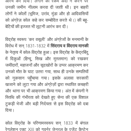
आरंभ कर दिया। लगान की रकम अदा न करने पर 
उनकी जमीन नीलाम करवा दी जाती थी। इन बाहरी 
लोगों ने कोलों (भूमिज, उरांव, मुंडा और हो आदिवासियों 
को अंग्रेज़ कोल कहे कर सम्बोदित करते थे।) की बहू-
बेटियों की इज्जत भी लूटनी आरंभ कर दी। 
विद्रोह स्वरूप 'कर वसूली' और अंग्रेजों के मनमानी के 
विरोध में सन् 1831-1832 में 
सिंदराय व विंदराय मानकी
के नेतृत्व में कोल-विद्रोह हुआ। इस विद्रोह के केंद्रबिंदु 
में दिकुओं (हिन्दू, सिख और मुस्लमान) को रखकर 
जमींदारों, महाजनों और सूदखोरों के उप्पर आक्रमण कर 
उनको मौत के घाट उतरा गया, साथ ही उनके सम्पतियों 
को नुकसान पहुँचाया गया। इसके अलावा सरकारी 
खजाने को लुटा गया और अंग्रेज़ों द्वारा स्थापित कचहरी 
और थाना पर भी आक्रमण किया गया। अंत में कंपनी ने 
स्तिथि की गंभीरता को देखते हुए सेना की एक विशाल 
टुकड़ी भेजी और बड़ी निर्दयता से इस विद्रोह को दबा 
दिया। 
कोल विद्रोह के परिणामस्वरूप सन् 1833 में बंगाल 
रेगुलेशन एक्ट XIII को गवर्नर जेनरल के एजेंट कैप्टेन 