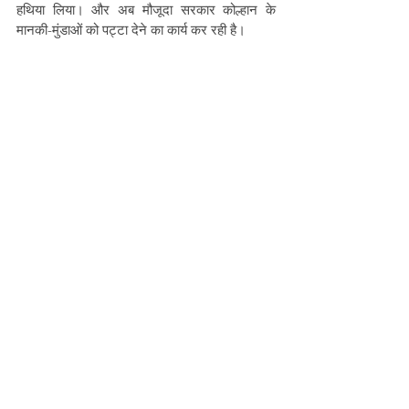
हथिया लिया। और अब मौजूदा सरकार कोल्हान के 
मानकी-मुंडाओं को पट्टा देने का कार्य कर रही है। 
वर्तमान के मानकी-मुण्डा को परिशिक्षण के साथ ही 
प्रशासन की सहायता की सख्त जरुरत है। ताकि, 
अपनी-अपनी जनताओं के प्रति जवाबदेह होकर उनके 
लिए कार्य कर सकें। कोल्हान, भारतीय संविधान के पाँचवी 
अनुसूची वाला एक क्षेत्र है। जिसके तहत क्षेत्र के 
आदिवासियों को विशेष प्रावधान प्राप्त हैं। लेकिन, 
सरकारों के नरम रवैये के चलते क्षेत्र और क्षेत्र के लोगों 
का विकास नहीं हो पाया है। पाँचवी अनुसूची वाले क्षेत्रों में 
ग्राम सभा 
सर्वोपरि
 होती है और उस ग्राम सभा के अध्यक्ष 
गांव के मुण्डा होते हैं। लेकिन, वर्तमान परिपेक्ष में राज्य 
और केंद्र सरकारों द्वारा ग्राम सभा को कमजोर करने के 
अथक प्रयास होते रहे हैं। जोकि, लोकतांत्रिक देश के 
लिए शर्म की बात है। 
Adivasi Awaaz
adivasiactivism
Jharkhand
Prayog Samaj Sevi Sanstha
Pankaj Bankira
Kolhan
Manki-Munda System
Gram Sabha
Wilkinson's Rule
Tribal History