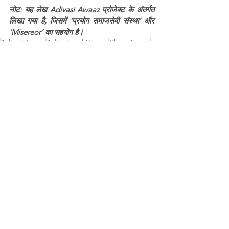
नोट: यह लेख Adivasi Awaaz प्रोजेक्ट के अंतर्गत 
लिखा गया है, जिसमें ‘प्रयोग समाजसेवी संस्था’ और 
‘Misereor’ का सहयोग है।
Adivasi Awaaz
Adivasi and Nature
Chhattisgarh
Misereor
Chaman Netam
Traditional Medicine
Koya Tribe
Traditional Medicine
See All
Recent Posts