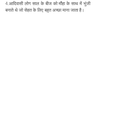
4.आदिवासी लोग साल के बीज को मौंहा के साथ में भुंजी 
बनाते थे जो सेहत के लिए बहुत अच्छा माना जाता है। 
क्या आपने कभी साल के पत्तों से बने पत्तल पे खाना खाया 
है? अपना अनुभव कमरे साथ शेयर करें। 
नोट:
 यह लेख Adivasi Awaaz प्रोजेक्ट के अंतर्गत 
लिखा गया है, जिसमें ‘प्रयोग समाजसेवी संस्था’ और 
‘Misereor’ का सहयोग है।
adivasiknowledge
Chhattisgarh
Forest Produce
Forest Conservation
Gariyaband
Yamini Netam
trees of India
Sal tree
Culture
See All
Recent Posts