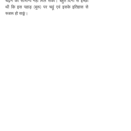
चढ़ने का सौभाग्य नहीं मिल सका। बहुत दिनों से इच्छा 
थी कि इस पहाड़ (बुरू) पर चढ़ूं एवं इसके इतिहास से 
रूबरू हो सकूं। 