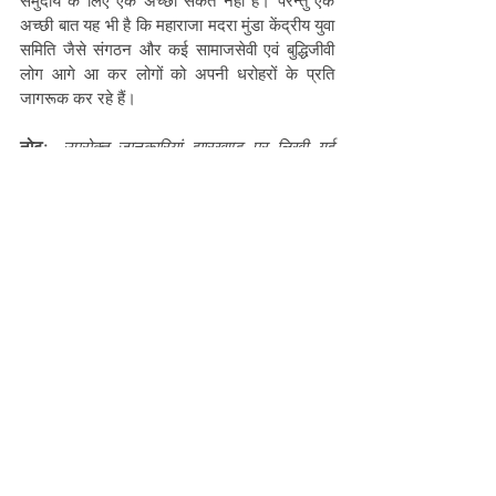
समुदाय के लिए एक अच्छा संकेत नहीं हैं। परन्तु एक 
अच्छी बात यह भी है कि महाराजा मदरा मुंडा केंद्रीय युवा 
समिति जैसे संगठन और कई सामाजसेवी एवं बुद्धिजीवी 
लोग आगे आ कर लोगों को अपनी धरोहरों के प्रति 
जागरूक कर रहे हैं।
नोट:-
उपरोक्त जानकारियां झारखण्ड पर लिखी गई 
किताबों तथा सुतियाम्बे गढ़ के आसपास रहने वाले लोगों से 
बातचीत कर प्राप्त हुई हैं, यदि किन्हीं के पास इस विषय 
पर और अधिक जानकारी हो या जानकारी का स्रोत हो 
तो कृप्या हमें ज़रूर बताएं।
लेखक परिचय :
रांची के रहने वाले मनोज कुजूर लोक-
साहित्य (folklore) में सेंट्रल यूनिवर्सिटी ऑफ झारखंड 
से स्नातकोत्तर किए हैं। आदिवासी परंपरा एवम संस्कृति 
के प्रति विशेष रुचि रखते हैं। झारखंड के लोक-साहित्य 
को लोगों तक पहुंचाने के लिए निरंतर प्रयासरत रहते हैं।
Jharkhand
Birsa Munda
Mundas of India
mundatribe
MadraMunda
Sutiyambe
Others
Culture