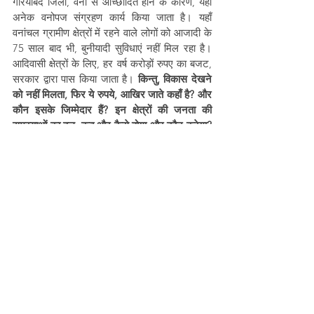
गरियाबंद जिला, वनों से आच्छादित होने के कारण, यहाँ 
अनेक वनोपज संग्रहण कार्य किया जाता है। यहाँ 
वनांचल ग्रामीण क्षेत्रों में रहने वाले लोगों को आजादी के 
75 साल बाद भी, बुनीयादी सुविधाएं नहीं मिल रहा है। 
आदिवासी क्षेत्रों के लिए, हर वर्ष करोड़ों रुपए का बजट, 
सरकार द्वारा पास किया जाता है।
 किन्तु, विकास देखने 
को नहीं मिलता, फिर ये रुपये, आखिर जाते कहाँ है? और 
कौन इसके जिम्मेदार हैं? इन क्षेत्रों की जनता की 
समस्याओं का हल, कब और कैसे होगा और कौन करेगा? 
सड़क-मार्ग, बिजली, शुद्ध-पेयजल, शिक्षा, रोजगार, 
स्वास्थ्य, सुरक्षा और अन्य जरुरी मुद्दों पर सरकारें कब 
काम करेंगी?
नोट: यह लेख Adivasi Awaaz प्रोजेक्ट के अंतर्गत 
लिखा गया है, जिसमें ‘प्रयोग समाजसेवी संस्था’ और 
‘Misereor’ का सहयोग है।
Adivasi Awaaz
Adivasi and Nature
Chhattisgarh
Misereor
Prayog Samaj Sevi Sanstha
Forest Produce
Adivasi Activism
Adivasi Lives Matter
Adivasi Rights
Chaman Netam
Gariaband