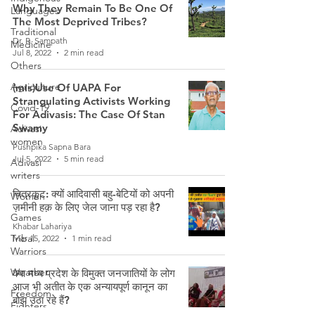
Why They Remain To Be One Of
Languages
The Most Deprived Tribes?
Traditional
Dr. R. Sampath
Medicine
Jul 8, 2022
2 min read
Others
Agriculture
(mis)Use Of UAPA For
Strangulating Activists Working
Covid-19
For Adivasis: The Case Of Stan
Swamy
Adivasi
women
Pushpika Sapna Bara
Jul 5, 2022
5 min read
Adivasi
writers
चित्रकूट: क्यों आदिवासी बहु-बेटियों को अपनी
Women
ज़मीनी हक़ के लिए जेल जाना पड़ रहा है?
Games
Khabar Lahariya
Tribal
Mar 15, 2022
1 min read
Warriors
Weather
क्या मध्य प्रदेश के विमुक्त जनजातियों के लोग
आज भी अतीत के एक अन्यायपूर्ण कानून का
Freedom
बोझ उठा रहे हैं?
Fighters