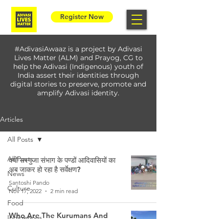
Register Now
#AdivasiAwaaz is a project by Adivasi
Lives Matter (ALM) and Prayog, CG to
help the Adivasi (Indigenous) youth of
India assert their identities through
digital stories to preserve, promote and
amplify Adivasi identity.
Articles
All Posts
All Posts
क्यों सरगुजा संभाग के पण्डों आदिवासियों का
अब जाकर हो रहा है सर्वेक्षण?
News
Santoshi Pando
Culture
Nov 17, 2022
2 min read
Food
Who Are The Kurumans And
Indigenous