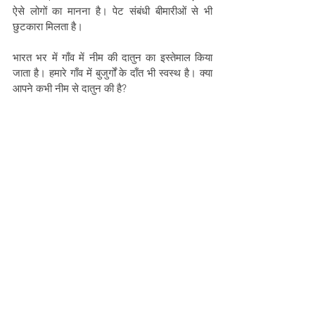
ऐसे लोगों का मानना है। पेट संबंधी बीमारीओं से भी 
छुटकारा मिलता है।
भारत भर में गाँव में नीम की दातुन का इस्तेमाल किया 
जाता है। हमारे गाँव में बुजुर्गों के दाँत भी स्वस्थ है। क्या 
आपने कभी नीम से दातुन की है? 
यह लेख Adivasi Awaaz प्रोजैक्ट के अंतर्गत लिखा 
गया है, और इसमें Prayog Samaj Sevi Sanstha 
और Misereor का सहयोग है। 
यह लेख पहली बार 
यूथ की आवाज़
 पर प्रकाशित हुआ था
See All
Recent Posts