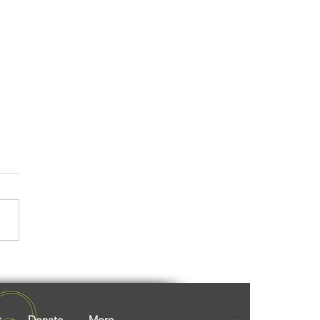
 Review: Laburnum for
ead - A Window into
 Life
t
Donate
More...