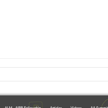
Between the Mountain and
Book
the Meal
My H
Naga
ALM - AIPP Fellowship
Articles
Videos
AA Summi