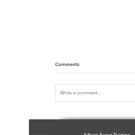
Comments
Write a comment...
O Departing Soul, Your
Place is here!
Adivasi Awaaz Training