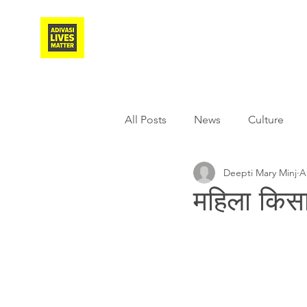
Adivasi Awaaz Training
All Posts
News
Culture
Deepti Mary Minj
A
Agriculture
Covid-19
महिला किस
Weather
Freedom Fighter
Literature
Media
Educ