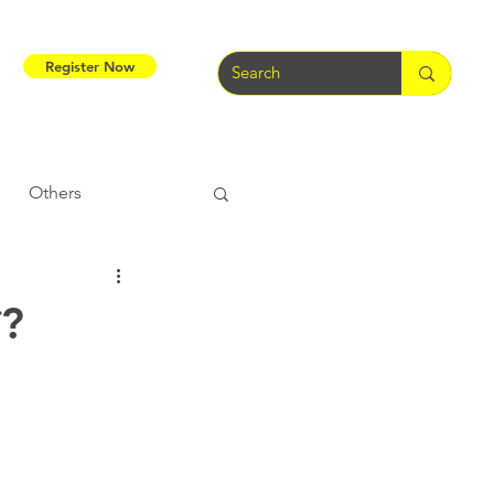
Register Now
Others
Tribal Warriors
ी?
e
Tribal Rights