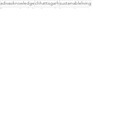
adivasiknowledge
chhattisgarh
sustainableliving
forestproduce
adivasihouses
adivasiandnature
Culture
News
See All
Recent Posts