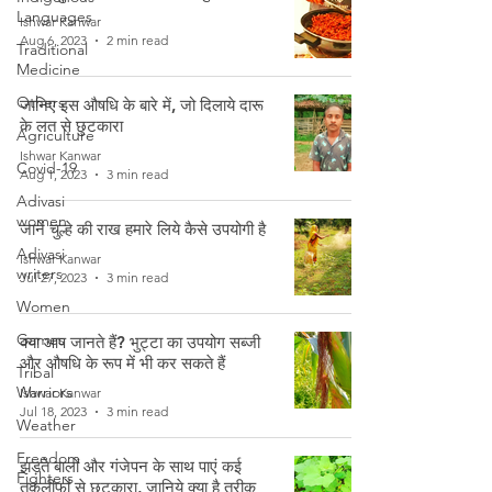
Languages
Ishwar Kanwar
Aug 6, 2023
2 min read
Traditional
Medicine
Others
जानिए इस औषधि के बारे में, जो दिलाये दारू
के लत से छुटकारा
Agriculture
Ishwar Kanwar
Covid-19
Aug 1, 2023
3 min read
Adivasi
women
जानें चुल्हे की राख हमारे लिये कैसे उपयोगी है
Adivasi
Ishwar Kanwar
writers
Jul 27, 2023
3 min read
Women
Games
क्या आप जानते हैं? भुट्टा का उपयोग सब्जी
और औषधि के रूप में भी कर सकते हैं
Tribal
Warriors
Ishwar Kanwar
Jul 18, 2023
3 min read
Weather
Freedom
झड़ते बालों और गंजेपन के साथ पाएं कई
Fighters
तकलीफों से छुटकारा, जानिये क्या है तरीक