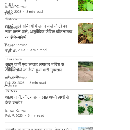
Folklore
Ishwar Kanwar
Jul 9, 2023
3 min read
Tribal
History
आइये जानें सब्जियों में लगने वाले कीटों का
Festivals
नाश करने वाले, आयुर्वेदिक जैविक कीटनाशक
Landscape
दवाई के बारे में
Tribal
Ishwar Kanwar
Rights
May 27, 2023
3 min read
Literature
आइए जानें एक सप्ताह लगातार बारिश से
Media
आदिवासीयों का कैसे हुआ भारी नुकसान
Education
Ishwar Kanwar
Feb 20, 2023
3 min read
Adivasi
Heroes
आइए जानें, कीटनाशक दवाई अपने हाथों से
कैसे बनायें?
Ishwar Kanwar
Feb 9, 2023
3 min read
बवासीर का सुगम व सस्ता इलाज, केवल घरेलू