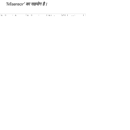
‘Misereor’ का सहयोग है।
Adivasi Awaaz
Adivasi and Nature
Chhattisgarh
Adivasi Culture
Misereor
village life
Prayog Samaj Sevi Sanstha
Veer Meravi
Health
Agriculture
See All
Recent Posts