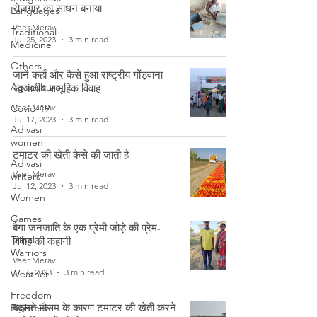
रोजगार का साधन बनाया
Languages
Veer Meravi
Traditional
Jul 25, 2023
3 min read
Medicine
Others
जानें कहाँ और कैसे हुआ राष्ट्रीय गोंड़वाना
Agriculture
स्वजातीय सामूहिक विवाह
Covid-19
Veer Meravi
Jul 17, 2023
3 min read
Adivasi
women
टमाटर की खेती कैसे की जाती है
Adivasi
Veer Meravi
writers
Jul 12, 2023
3 min read
Women
Games
बैगा जनजाति के एक प्रेमी जोड़े की प्रेम-
Tribal
विवाह की कहानी
Warriors
Veer Meravi
Jul 6, 2023
3 min read
Weather
Freedom
बदलते मौसम के कारण टमाटर की खेती करने
Fighters