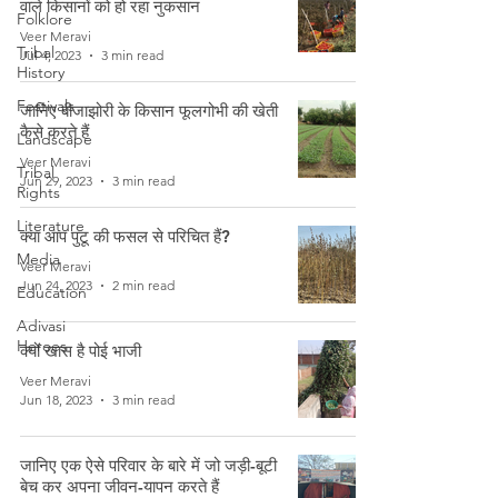
वाले किसानों को हो रहा नुकसान
Folklore
Veer Meravi
Tribal
Jul 4, 2023
3 min read
History
Festivals
जानिए बीजाझोरी के किसान फूलगोभी की खेती
कैसे करते हैं
Landscape
Veer Meravi
Tribal
Jun 29, 2023
3 min read
Rights
Literature
क्या आप पुटू की फसल से परिचित हैं?
Media
Veer Meravi
Jun 24, 2023
2 min read
Education
Adivasi
Heroes
क्यों खास है पोई भाजी
Veer Meravi
Jun 18, 2023
3 min read
जानिए एक ऐसे परिवार के बारे में जो जड़ी-बूटी
बेच कर अपना जीवन-यापन करते हैं