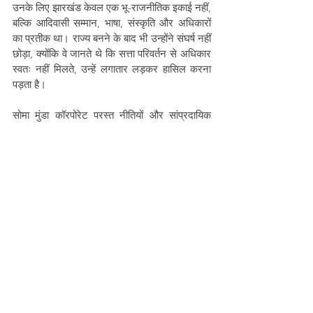
उनके लिए झारखंड केवल एक भू-राजनीतिक इकाई नहीं, 
बल्कि आदिवासी सम्मान, भाषा, संस्कृति और अधिकारों 
का प्रतीक था। राज्य बनने के बाद भी उन्होंने संघर्ष नहीं 
छोड़ा, क्योंकि वे जानते थे कि सत्ता परिवर्तन से अधिकार 
स्वतः नहीं मिलते, उन्हें लगातार लड़कर हासिल करना 
पड़ता है।
सोमा मुंडा कॉरपोरेट परस्त नीतियों और सांप्रदायिक 
राजनीति के कट्टर विरोधी थे। वे आदिवासी समाज को 
धार्मिक उन्माद में बाँटने की हर कोशिश के खिलाफ खड़े 
रहे और आदिवासी एकता को अपनी राजनीति का केंद्र 
बनाया। उनके लिए संघर्ष का रास्ता नफरत नहीं, बल्कि 
चेतना, संगठन और संवैधानिक मूल्य थे।
आज जब शहीद सोमा मुंडा हमारे बीच नहीं हैं, तब उनकी 
विचारधारा और संघर्ष पहले से अधिक प्रासंगिक हो गए 
हैं। उनकी शहादत हमें याद दिलाती है कि न्याय, जल-
जंगल-जमीन और स्वशासन के लिए लड़ाई आसान नहीं 
होती, पर इतिहास वही रचते हैं जो डर के सामने झुकते 
नहीं।